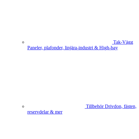
Tak-Vägg
Paneler, plafonder, linjära-industri & High-bay
Tillbehör
Drivdon, fästen,
reservdelar & mer