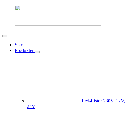
Start
Produkter
Led-Lister
230V, 12V,
24V