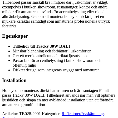
Tillbehöret passar särskilt bra i miljöer där ljuskomfort är viktigt,
exempelvis i butiker, showroom, restauranger, kontor och andra
miljöer där armaturen används för accentbelysning eller riktad
allmänbelysning. Genom att montera honeycomb får ljuset en
mjukare karaktär samtidigt som armaturens professionella uttryck
förstärks.
Egenskaper
Tillbehör till Tracky 30W DALI
Minskar bländning och förbättrar ljuskomforten
Ger ett mer kontrollerat och riktat ljusutsläpp
Passar bra för accentbelysning i butik, showroom och
offentlig miljö
Diskret design som integreras snyggt med armaturen
Installation
Honeycomb monteras direkt i armaturen och är framtagen för att
passa Tracky 30W DALI. Tillbehöret används när man vill optimera
ljusbilden och skapa en mer avbländad installation utan att förändra
armaturens grundfunktion.
Artikelnr:
TB028-2001
Kategorier:
Reflektorer/Avskärmning
,