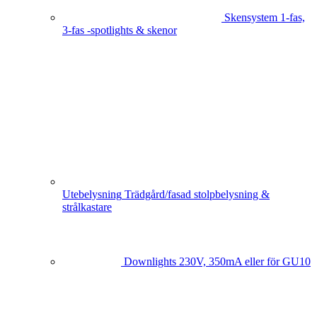
Skensystem
1-fas,
3-fas -spotlights & skenor
Utebelysning
Trädgård/fasad stolpbelysning &
strålkastare
Downlights
230V, 350mA eller för GU10