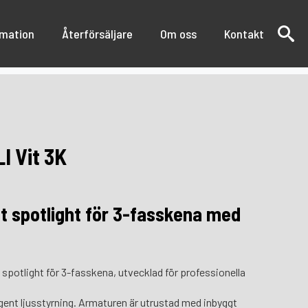
rmation
Återförsäljare
Om oss
Kontakt
I Vit 3K
t spotlight för 3-fasskena med
l spotlight för 3-fasskena, utvecklad för professionella
ligent ljusstyrning. Armaturen är utrustad med inbyggt