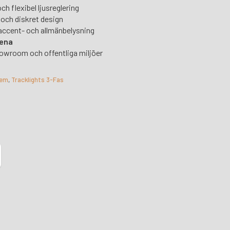
och flexibel ljusreglering
och diskret design
 accent- och allmänbelysning
ena
howroom och offentliga miljöer
tem
,
Tracklights 3-Fas