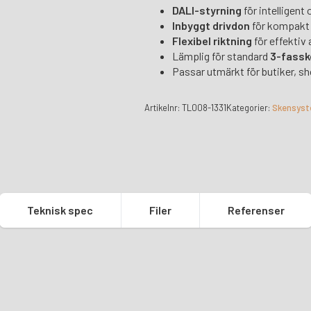
DALI-styrning
för intelligent 
Inbyggt drivdon
för kompakt 
Flexibel riktning
för effektiv
Lämplig för standard
3-fassk
Passar utmärkt för butiker, s
Artikelnr:
TL008-1331
Kategorier:
Skensys
Teknisk spec
Filer
Referenser