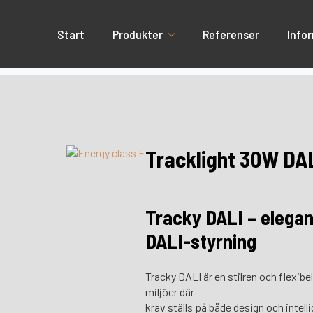
Start
Produkter
Referenser
Info
Tracklight 30W DAL
Tracky DALI – elegan
DALI-styrning
Tracky DALI är en stilren och flexibe
miljöer där
krav ställs på både design och intel