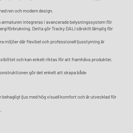
med ren och modern design.
 armaturen integreras i avancerade belysningssystem för
nergiförbrukning. Detta gör Tracky DALI särskilt lämplig för
a miljöer där flexibel och professionell ljusstyrning är
xibilitet och kan enkelt riktas för att framhäva produkter,
konstruktionen gör det enkelt att skapa både
h behagligt ljus med hög visuell komfort och är utvecklad för
.