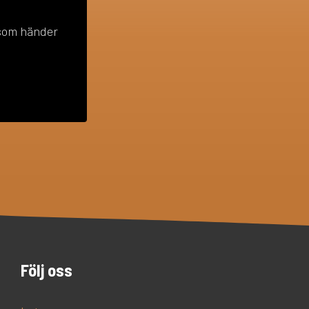
 som händer
Följ oss