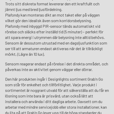
Trots sitt diskreta format levererar den ett kraftfullt och
jämnt ljus med bred ljusfördelning.
Plafondy kan monteras dikt an mot taket eller på väggen
vilket gör den idealisk även som korridorsbelysning.
Plafondy med inbyggd PIR-sensor tänds automatiskt vid
rörelse och släcks efter inställd tid (5 minuter) – perfekt för
att spara energi i utrymmen där belysning inte alltid behövs.
Sensorn är dessutom utrustad med en dagsljusfunktion som
ser till att armaturen endast aktiveras när det är tillräckligt
mörkt, (Lägre än 10 lux).
Sensorn reagerar endast på rörelse i det direkta området, och
påverkas inte av aktivitet genom väggar eller dörrar.
Den här produkten ingår i Designlights sortiment Grab’n Go
som står för enkelhet och tillförlitlighet. Varje produkt i
sortimentet är noggrant utvald för att säkerställa att du får en
lösning som inte bara är prisvärd, utan också lätt att
installera och använda i ditt dagliga arbete. Oavsett om du
arbetar med mindre servicejobb eller stora installationer, kan
du lita på att Grab’n Go lever upp till de höga standarder du