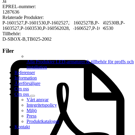
Ja
EPREL-nummer:
1287636
Relaterade Produkter:
P-1601527,P-1601530,P-1602527,P-1602527B,P-1602530B,P-
1603527,P-1603530,P-160562028,P-1606527,P-1606530
Tillbehör:
D-SBOX-B,TB025-2002
Filer
Alla Produkter
LED-armaturer & tillbehör för proffs och
installation
Referenser
Information
Återförsäljare
Om oss
Om oss
Vårt ansvar
Integritetspolicy
Miljö
Press
Produktkataloger
Kontakt