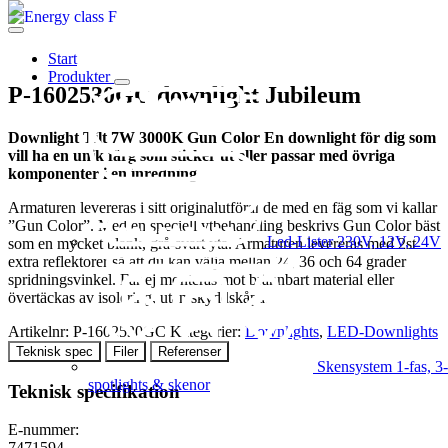
Start
Produkter
P-1602530GC downlight Jubileum
Downlight Tilt 7W 3000K Gun Color En downlight för dig som
vill ha en unik färg som sticker ut eller passar med övriga
komponenter i en inredning
Armaturen levereras i sitt originalutförande med en fäg som vi kallar
”Gun Color”. Med en speciell ytbehandling beskrivs Gun Color bäst
Led-Lister
230V, 12V, 24V
som en mycket blank, grå-svart yta. Armaturen levereras med 2st
extra reflektorer så att du kan välja mellan 24, 36 och 64 grader
spridningsvinkel. Får ej monteras mot brännbart material eller
övertäckas av isolering, utan skyddskåpa.
Artikelnr:
P-1602530GC
Kategorier:
Downlights
,
LED-Downlights
Teknisk spec
Filer
Referenser
Skensystem
1-fas, 3-
spotlights & skenor
Teknisk specifikation
E-nummer:
7471594