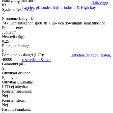
Håltagning min (mm):
Tak-Vägg
83
Paneler, plafonder, linjära-industri & High-bay
Systemeffekt (Watt):
7
E-nummerkategori:
74 - Kontaktskenor, spotlights, up- och downlights samt tillbehör
Produktserie:
Jubileum
Nettovikt (kg):
0,25
Energimärkning:
F
Beräknad livslängd (L70):
Tillbehör
Drivdon, fästen,
40000
reservdelar & mer
Garantitid (år):
5
Utbytbart drivdon:
Ej utbytbar
Utbytbar Ljuskälla:
LED ej utbytbar
Konstantspänning:
Nej
Konstantström:
Nej
Fasdim Framkant: