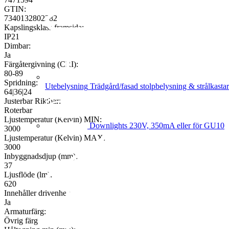
GTIN:
7340132802282
Kapslingsklass framsida:
IP21
Dimbar:
Ja
Färgåtergivning (CRI):
80-89
Spridning:
Utebelysning
Trädgård/fasad stolpbelysning & strålkasta
64|36|24
Justerbar Riktbar:
Roterbar
Ljustemperatur (Kelvin) MIN:
Downlights
230V, 350mA eller för GU10
3000
Ljustemperatur (Kelvin) MAX:
3000
Inbyggnadsdjup (mm):
37
Ljusflöde (lm):
620
Innehåller drivenhet:
Ja
Armaturfärg:
Övrig färg