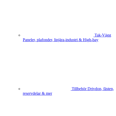
Tak-Vägg
Paneler, plafonder, linjära-industri & High-bay
Tillbehör
Drivdon, fästen,
reservdelar & mer