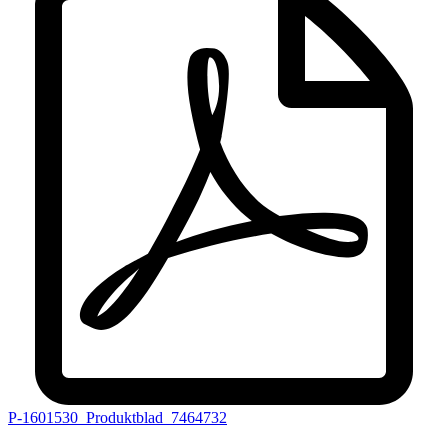
P-1601530_Produktblad_7464732