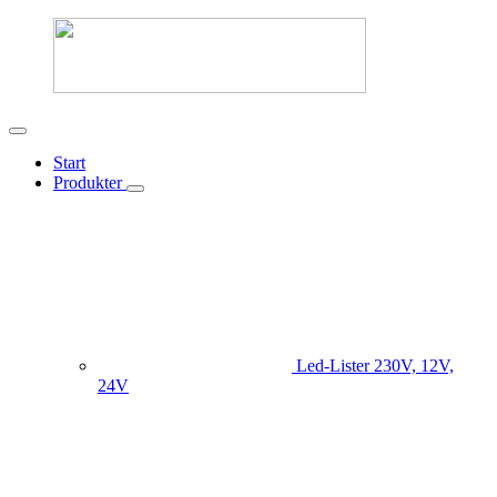
Start
Produkter
Led-Lister
230V, 12V,
24V