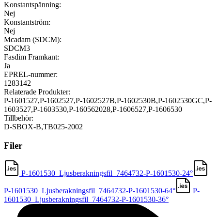
Konstantspänning:
Nej
Konstantström:
Nej
Mcadam (SDCM):
SDCM3
Fasdim Framkant:
Ja
EPREL-nummer:
1283142
Relaterade Produkter:
P-1601527,P-1602527,P-1602527B,P-1602530B,P-1602530GC,P-
1603527,P-1603530,P-160562028,P-1606527,P-1606530
Tillbehör:
D-SBOX-B,TB025-2002
Filer
P-1601530_Ljusberakningsfil_7464732-P-1601530-24°
P-1601530_Ljusberakningsfil_7464732-P-1601530-64°
P-
1601530_Ljusberakningsfil_7464732-P-1601530-36°