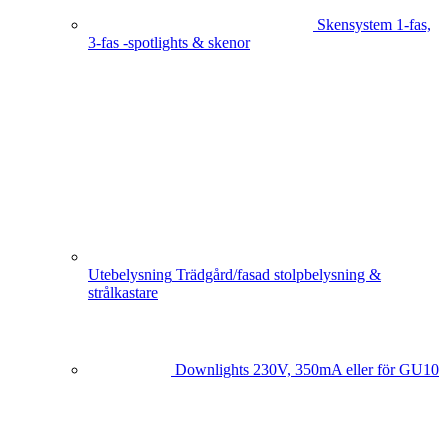
Skensystem
1-fas,
3-fas -spotlights & skenor
Utebelysning
Trädgård/fasad stolpbelysning &
strålkastare
Downlights
230V, 350mA eller för GU10