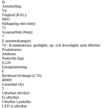
Ja
Armaturfärg:
Vit
Färgkod (RAL):
9003
Håltagning min (mm):
75
Systemeffekt (Watt):
7
E-nummerkategori:
74 - Kontaktskenor, spotlights, up- och downlights samt tillbehör
Produktserie:
Jubileum
Nettovikt (kg):
0,226
Energimärkning:
F
Beräknad livslängd (L70):
40000
Garantitid (år):
5
Utbytbart drivdon:
Ej utbytbar
Utbytbar Ljuskälla:
LED ej utbytbar