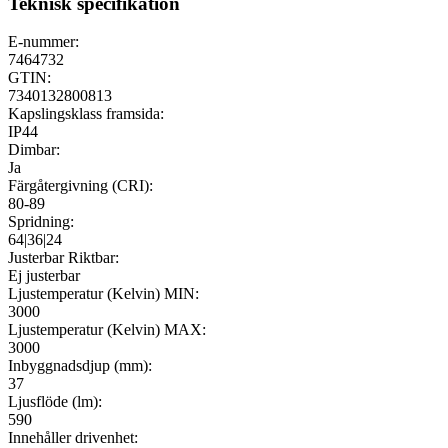
Teknisk specifikation
E-nummer:
7464732
GTIN:
7340132800813
Kapslingsklass framsida:
IP44
Dimbar:
Ja
Färgåtergivning (CRI):
80-89
Spridning:
64|36|24
Justerbar Riktbar:
Ej justerbar
Ljustemperatur (Kelvin) MIN:
3000
Ljustemperatur (Kelvin) MAX:
3000
Inbyggnadsdjup (mm):
37
Ljusflöde (lm):
590
Innehåller drivenhet: