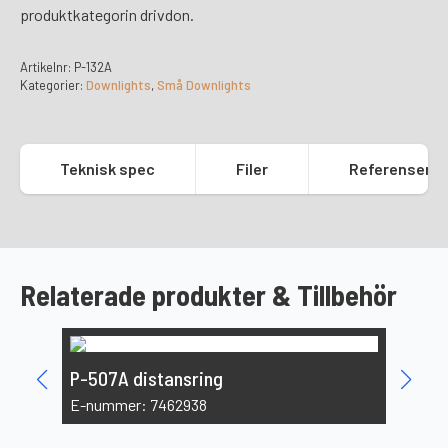
produktkategorin drivdon.
Artikelnr:
P-132A
Kategorier:
Downlights
,
Små Downlights
Teknisk spec
Filer
Referenser
Relaterade produkter & Tillbehör
D-MA4D
P-507A distansring
E-numm
E-nummer: 7462938