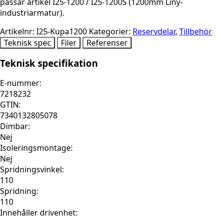
passar artikel I25-1200 / I25-1200S (1200mm Liny-
industriarmatur).
Artikelnr:
I25-Kupa1200
Kategorier:
Reservdelar
,
Tillbehör
Teknisk spec
Filer
Referenser
Teknisk specifikation
E-nummer:
7218232
GTIN:
7340132805078
Dimbar:
Nej
Isoleringsmontage:
Nej
Spridningsvinkel:
110
Spridning:
110
Innehåller drivenhet: