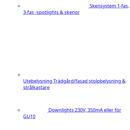
Skensystem
1-fas,
3-fas -spotlights & skenor
Utebelysning
Trädgård/fasad stolpbelysning &
strålkastare
Downlights
230V, 350mA eller för
GU10