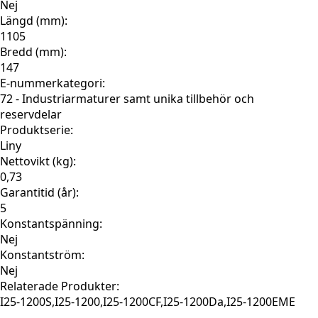
Nej
Längd (mm):
1105
Bredd (mm):
147
E-nummerkategori:
72 - Industriarmaturer samt unika tillbehör och
reservdelar
Produktserie:
Liny
Nettovikt (kg):
0,73
Garantitid (år):
5
Konstantspänning:
Nej
Konstantström:
Nej
Relaterade Produkter:
I25-1200S,I25-1200,I25-1200CF,I25-1200Da,I25-1200EME