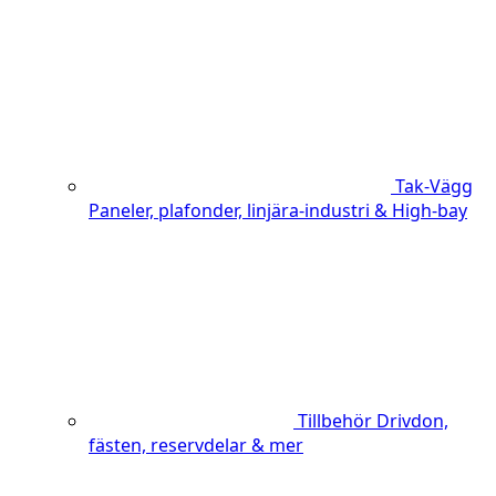
Tak-Vägg
Paneler, plafonder, linjära-industri & High-bay
Tillbehör
Drivdon,
fästen, reservdelar & mer