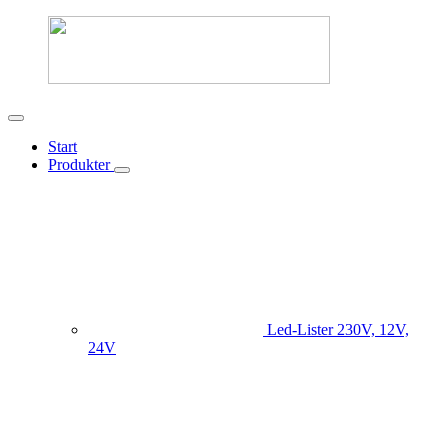
Start
Produkter
Led-Lister
230V, 12V,
24V