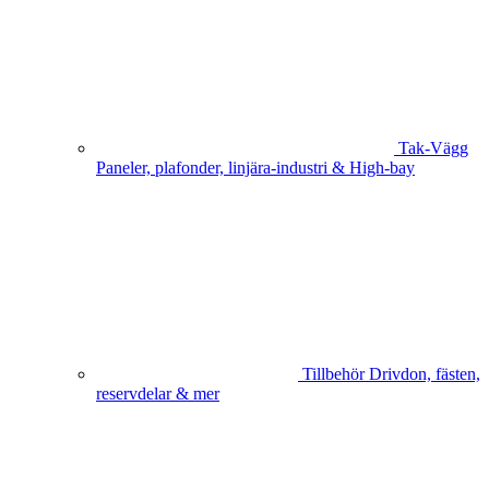
Tak-Vägg
Paneler, plafonder, linjära-industri & High-bay
Tillbehör
Drivdon, fästen,
reservdelar & mer