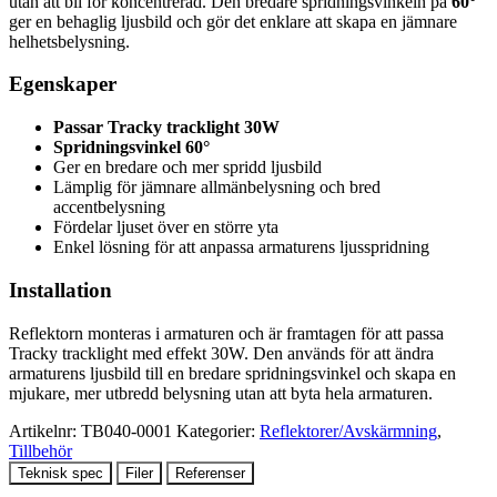
utan att bli för koncentrerad. Den bredare spridningsvinkeln på
60°
ger en behaglig ljusbild och gör det enklare att skapa en jämnare
helhetsbelysning.
Egenskaper
Passar Tracky tracklight 30W
Spridningsvinkel 60°
Ger en bredare och mer spridd ljusbild
Lämplig för jämnare allmänbelysning och bred
accentbelysning
Fördelar ljuset över en större yta
Enkel lösning för att anpassa armaturens ljusspridning
Installation
Reflektorn monteras i armaturen och är framtagen för att passa
Tracky tracklight med effekt 30W. Den används för att ändra
armaturens ljusbild till en bredare spridningsvinkel och skapa en
mjukare, mer utbredd belysning utan att byta hela armaturen.
Artikelnr:
TB040-0001
Kategorier:
Reflektorer/Avskärmning
,
Tillbehör
Teknisk spec
Filer
Referenser