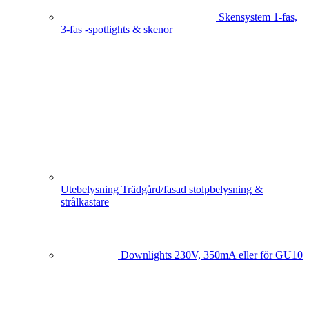
Skensystem
1-fas,
3-fas -spotlights & skenor
Utebelysning
Trädgård/fasad stolpbelysning &
strålkastare
Downlights
230V, 350mA eller för GU10