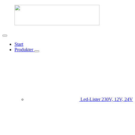
Start
Produkter
Led-Lister
230V, 12V, 24V