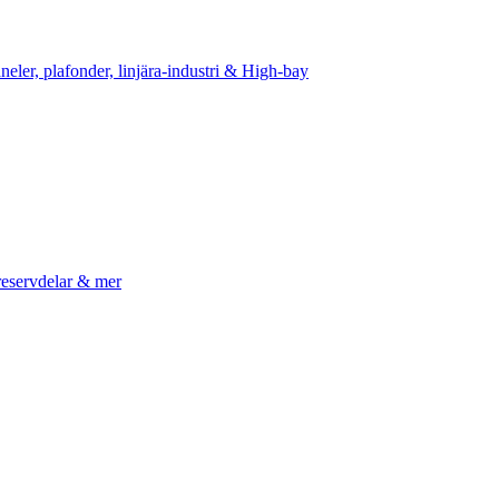
neler, plafonder, linjära-industri & High-bay
reservdelar & mer