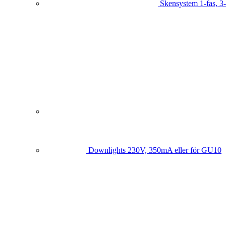
Skensystem
1-fas, 3
Downlights
230V, 350mA eller för GU10