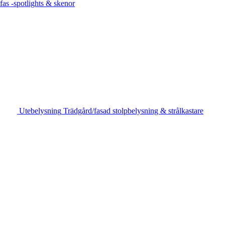
-fas -spotlights & skenor
Utebelysning
Trädgård/fasad stolpbelysning & strålkastare