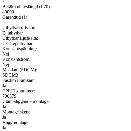
E
Beräknad livslängd (L70):
40000
Garantitid (år):
5
Utbytbart drivdon:
Ej utbytbar
Utbytbar Ljuskälla:
LED ej utbytbar
Konstantspänning:
Nej
Konstantström:
Nej
Mcadam (SDCM):
SDCM3
Fasdim Framkant:
Ja
EPREL-nummer:
700579
Utanpåliggande montage:
Ja
Montage skena:
Ja
Väggmontage:
Ja