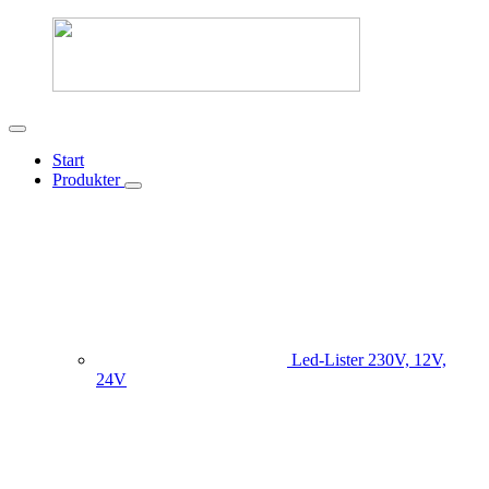
Start
Produkter
Led-Lister
230V, 12V,
24V