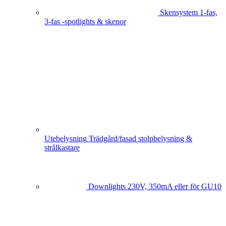
Skensystem
1-fas,
3-fas -spotlights & skenor
Utebelysning
Trädgård/fasad stolpbelysning &
strålkastare
Downlights
230V, 350mA eller för GU10