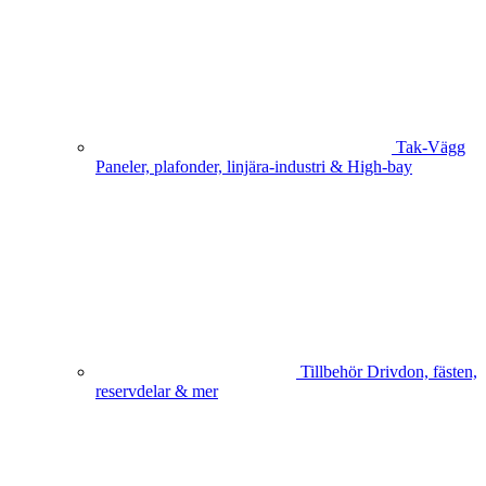
Tak-Vägg
Paneler, plafonder, linjära-industri & High-bay
Tillbehör
Drivdon, fästen,
reservdelar & mer