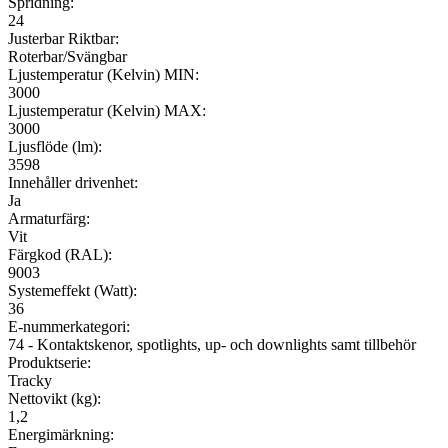
Spridning:
24
Justerbar Riktbar:
Roterbar/Svängbar
Ljustemperatur (Kelvin) MIN:
3000
Ljustemperatur (Kelvin) MAX:
3000
Ljusflöde (lm):
3598
Innehåller drivenhet:
Ja
Armaturfärg:
Vit
Färgkod (RAL):
9003
Systemeffekt (Watt):
36
E-nummerkategori:
74 - Kontaktskenor, spotlights, up- och downlights samt tillbehör
Produktserie:
Tracky
Nettovikt (kg):
1,2
Energimärkning: