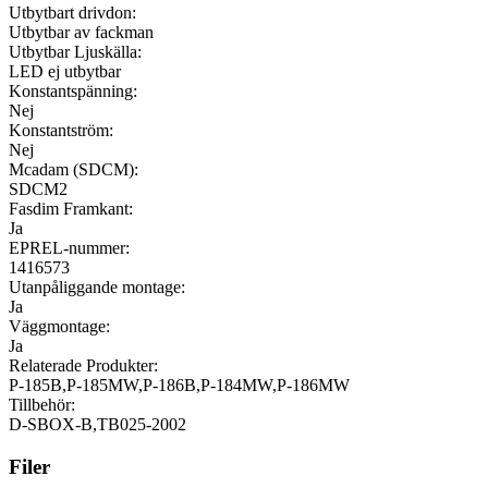
Utbytbart drivdon:
Utbytbar av fackman
Utbytbar Ljuskälla:
LED ej utbytbar
Konstantspänning:
Nej
Konstantström:
Nej
Mcadam (SDCM):
SDCM2
Fasdim Framkant:
Ja
EPREL-nummer:
1416573
Utanpåliggande montage:
Ja
Väggmontage:
Ja
Relaterade Produkter:
P-185B,P-185MW,P-186B,P-184MW,P-186MW
Tillbehör:
D-SBOX-B,TB025-2002
Filer