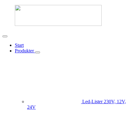
Start
Produkter
Led-Lister
230V, 12V,
24V