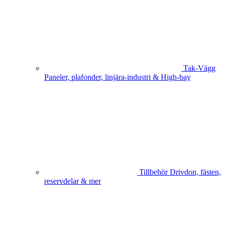
Tak-Vägg
Paneler, plafonder, linjära-industri & High-bay
Tillbehör
Drivdon, fästen,
reservdelar & mer