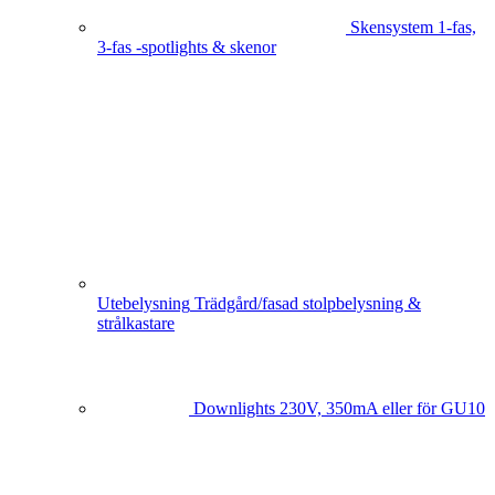
Skensystem
1-fas,
3-fas -spotlights & skenor
Utebelysning
Trädgård/fasad stolpbelysning &
strålkastare
Downlights
230V, 350mA eller för GU10