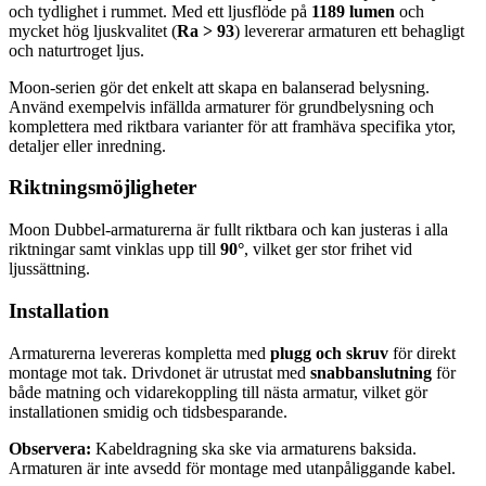
och tydlighet i rummet. Med ett ljusflöde på
1189 lumen
och
mycket hög ljuskvalitet (
Ra > 93
) levererar armaturen ett behagligt
och naturtroget ljus.
Moon-serien gör det enkelt att skapa en balanserad belysning.
Använd exempelvis infällda armaturer för grundbelysning och
komplettera med riktbara varianter för att framhäva specifika ytor,
detaljer eller inredning.
Riktningsmöjligheter
Moon Dubbel-armaturerna är fullt riktbara och kan justeras i alla
riktningar samt vinklas upp till
90°
, vilket ger stor frihet vid
ljussättning.
Installation
Armaturerna levereras kompletta med
plugg och skruv
för direkt
montage mot tak. Drivdonet är utrustat med
snabbanslutning
för
både matning och vidarekoppling till nästa armatur, vilket gör
installationen smidig och tidsbesparande.
Observera:
Kabeldragning ska ske via armaturens baksida.
Armaturen är inte avsedd för montage med utanpåliggande kabel.