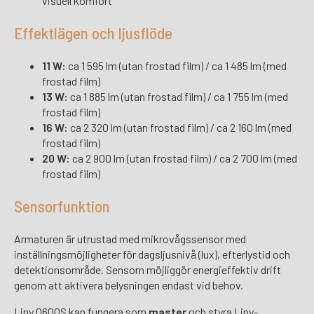
visuell komfort
Effektlägen och ljusflöde
11 W:
ca 1 595 lm (utan frostad film) / ca 1 485 lm (med
frostad film)
13 W:
ca 1 885 lm (utan frostad film) / ca 1 755 lm (med
frostad film)
16 W:
ca 2 320 lm (utan frostad film) / ca 2 160 lm (med
frostad film)
20 W:
ca 2 900 lm (utan frostad film) / ca 2 700 lm (med
frostad film)
Sensorfunktion
Armaturen är utrustad med mikrovågssensor med
inställningsmöjligheter för dagsljusnivå (lux), efterlystid och
detektionsområde. Sensorn möjliggör energieffektiv drift
genom att aktivera belysningen endast vid behov.
Liny 0600S kan fungera som
master
och styra Liny-