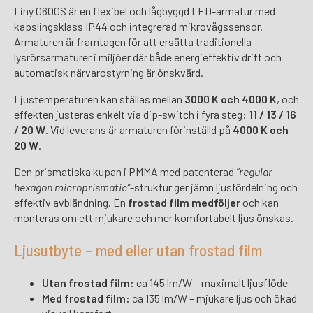
Liny 0600S är en flexibel och lågbyggd LED-armatur med
kapslingsklass IP44 och integrerad mikrovågssensor.
Armaturen är framtagen för att ersätta traditionella
lysrörsarmaturer i miljöer där både energieffektiv drift och
automatisk närvarostyrning är önskvärd.
Ljustemperaturen kan ställas mellan
3000 K och 4000 K
, och
effekten justeras enkelt via dip-switch i fyra steg:
11 / 13 / 16
/ 20 W
. Vid leverans är armaturen förinställd på
4000 K och
20 W
.
Den prismatiska kupan i PMMA med patenterad
”regular
hexagon microprismatic”
-struktur ger jämn ljusfördelning och
effektiv avbländning. En
frostad film medföljer
och kan
monteras om ett mjukare och mer komfortabelt ljus önskas.
Ljusutbyte – med eller utan frostad film
Utan frostad film:
ca 145 lm/W – maximalt ljusflöde
Med frostad film:
ca 135 lm/W – mjukare ljus och ökad