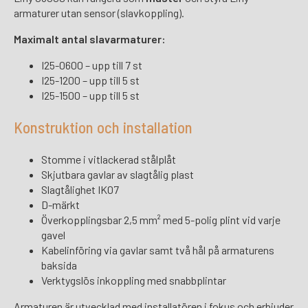
armaturer utan sensor (slavkoppling).
Maximalt antal slavarmaturer:
I25-0600 – upp till 7 st
I25-1200 – upp till 5 st
I25-1500 – upp till 5 st
Konstruktion och installation
Stomme i vitlackerad stålplåt
Skjutbara gavlar av slagtålig plast
Slagtålighet IK07
D-märkt
Överkopplingsbar 2,5 mm² med 5-polig plint vid varje
gavel
Kabelinföring via gavlar samt två hål på armaturens
baksida
Verktygslös inkoppling med snabbplintar
Armaturen är utvecklad med installatören i fokus och erbjuder