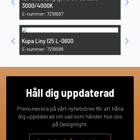
3000/4000K
E-nummer: 7218687
Skydds
Kupa Liny I25 L-0600
E-numm
E-nummer: 7218588
Håll dig uppdaterad
Prenumerera på vårt nyhetsbrev för att hålla
dig uppdaterad om vad som händer hos oss
på Designlight.