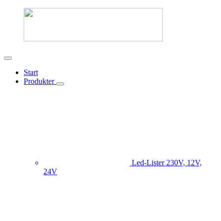
Start
Produkter
Led-Lister
230V, 12V,
24V