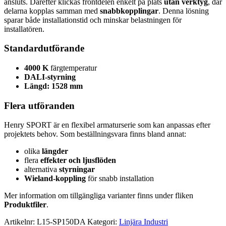
ansluts. Därefter klickas frontdelen enkelt på plats
utan verktyg
, där
delarna kopplas samman med
snabbkopplingar
. Denna lösning
sparar både installationstid och minskar belastningen för
installatören.
Standardutförande
4000 K
färgtemperatur
DALI-styrning
Längd: 1528 mm
Flera utföranden
Henry SPORT är en flexibel armaturserie som kan anpassas efter
projektets behov. Som beställningsvara finns bland annat:
olika
längder
flera
effekter och ljusflöden
alternativa
styrningar
Wieland-koppling
för snabb installation
Mer information om tillgängliga varianter finns under fliken
Produktfiler
.
Artikelnr:
L15-SP150DA
Kategori:
Linjära Industri