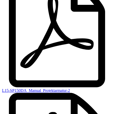
L15-SP150DA_Manual_Projektarmatur-2