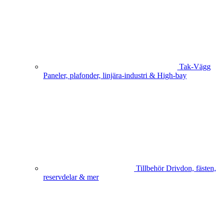
Tak-Vägg
Paneler, plafonder, linjära-industri & High-bay
Tillbehör
Drivdon, fästen,
reservdelar & mer