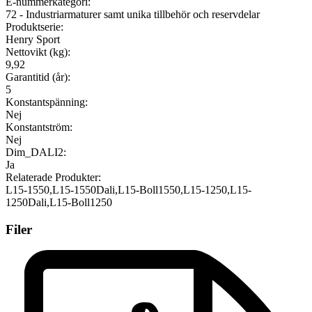
E-nummerkategori:
72 - Industriarmaturer samt unika tillbehör och reservdelar
Produktserie:
Henry Sport
Nettovikt (kg):
9,92
Garantitid (år):
5
Konstantspänning:
Nej
Konstantström:
Nej
Dim_DALI2:
Ja
Relaterade Produkter:
L15-1550,L15-1550Dali,L15-Boll1550,L15-1250,L15-
1250Dali,L15-Boll1250
Filer