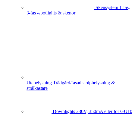
Skensystem
1-fas,
3-fas -spotlights & skenor
Utebelysning
Trädgård/fasad stolpbelysning &
strålkastare
Downlights
230V, 350mA eller för GU10