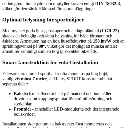
ett integrerat bollskydd som uppfyller kraven enligt
DIN 18032-3
,
vilket gör den särskilt lämpad för sportanläggningar.
Optimal belysning för sportmiljöer
Med mycket goda ljusegenskaper och ett lågt bländtal (
UGR 22
)
skapas en behaglig och jämn belysning för både idrottare och
åskådare. Armaturen har en hög ljuseffektivitet på
150 lm/W
och en
spridningsvinkel på
80°
, vilket gör det möjligt att minska antalet
armaturer samtidigt som en hög ljuskvalitet bibehålls.
Smart konstruktion för enkel installation
Eftersom armaturer i sporthallar ofta monteras på hög höjd,
vanligtvis
minst 7 meter
, är Henry SPORT konstruerad i två
separata delar:
Bakstycke
– tillverkat i lätt plåtmaterial och innehåller
drivdon samt kopplingsplintar för strömförsörjning och
styrkablar.
Frontdel
– innehåller LED-modulerna och det integrerade
bollskyddet.
Installationen sker genom att bakstycket först montereras och