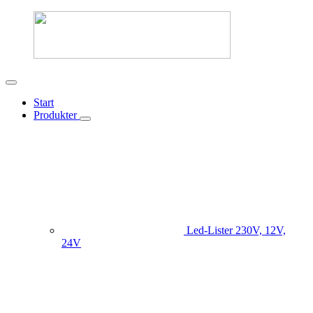
Start
Produkter
Led-Lister
230V, 12V,
24V