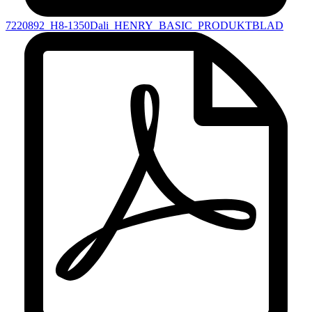
7220892_H8-1350Dali_HENRY_BASIC_PRODUKTBLAD