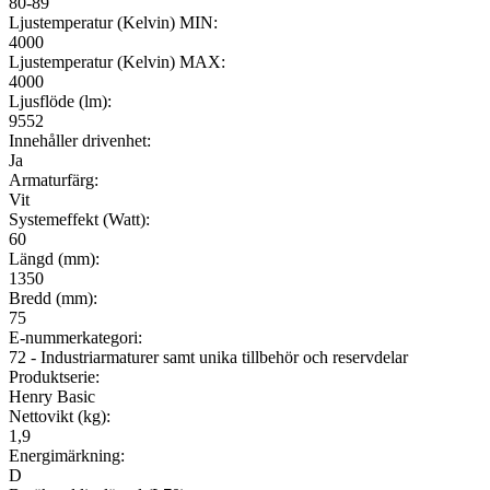
80-89
Ljustemperatur (Kelvin) MIN:
4000
Ljustemperatur (Kelvin) MAX:
4000
Ljusflöde (lm):
9552
Innehåller drivenhet:
Ja
Armaturfärg:
Vit
Systemeffekt (Watt):
60
Längd (mm):
1350
Bredd (mm):
75
E-nummerkategori:
72 - Industriarmaturer samt unika tillbehör och reservdelar
Produktserie:
Henry Basic
Nettovikt (kg):
1,9
Energimärkning:
D