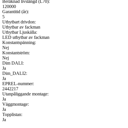
Beräknad livslängd (L70):
120000
Garantitid (år):
5
Utbytbart drivdon:
Utbytbar av fackman
Utbytbar Ljuskälla:
LED utbytbar av fackman
Konstantspänning:
Nej
Konstantström:
Nej
Dim DALI:
Ja
Dim_DALI2:
Ja
EPREL-nummer:
2442217
Utanpåliggande montage:
Ja
Väggmontage:
Ja
Topplistan:
Ja