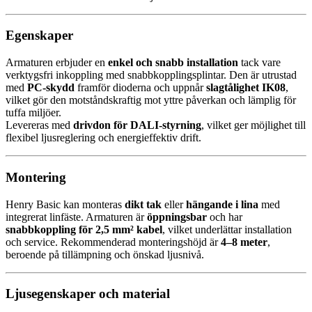
Egenskaper
Armaturen erbjuder en
enkel och snabb installation
tack vare
verktygsfri inkoppling med snabbkopplingsplintar. Den är utrustad
med
PC-skydd
framför dioderna och uppnår
slagtålighet IK08
,
vilket gör den motståndskraftig mot yttre påverkan och lämplig för
tuffa miljöer.
Levereras med
drivdon för DALI-styrning
, vilket ger möjlighet till
flexibel ljusreglering och energieffektiv drift.
Montering
Henry Basic kan monteras
dikt tak
eller
hängande i lina
med
integrerat linfäste. Armaturen är
öppningsbar
och har
snabbkoppling för 2,5 mm² kabel
, vilket underlättar installation
och service. Rekommenderad monteringshöjd är
4–8 meter
,
beroende på tillämpning och önskad ljusnivå.
Ljusegenskaper och material