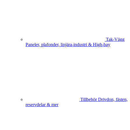
Tak-Vägg
Paneler, plafonder, linjära-industri & High-bay
Tillbehör
Drivdon, fästen,
reservdelar & mer