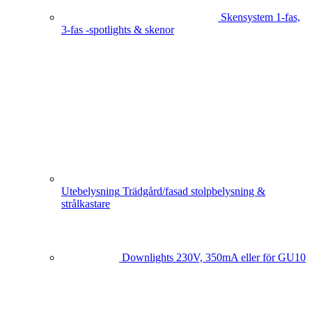
Skensystem
1-fas,
3-fas -spotlights & skenor
Utebelysning
Trädgård/fasad stolpbelysning &
strålkastare
Downlights
230V, 350mA eller för GU10