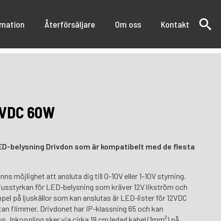
rmation
Återförsäljare
Om oss
Kontakt
2VDC 60W
ED-belysning Drivdon som är kompatibelt med de flesta
 möjlighet att ansluta dig till 0-10V eller 1-10V styrning.
 ljusstyrkan för LED-belysning som kräver 12V likström och
el på ljuskällor som kan anslutas är LED-lister för 12VDC
tan flimmer. Drivdonet har IP-klassning 65 och kan
Inkoppling sker via cirka 19 cm ledad kabel (1mm²) på