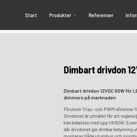
Start
Produkter
Referenser
Info
Dimbart drivdon 1
Dimbart drivdon 12VDC 60W för L
dimmers på marknaden
Förutom Triac- och PWM-dimmrar finns
Drivdonet är utmärkt för att reglera
kan belastas med upp till 60W. Exemp
där drivdonet ger dimbar belysning u
monteras både utomhus och inomhus. 