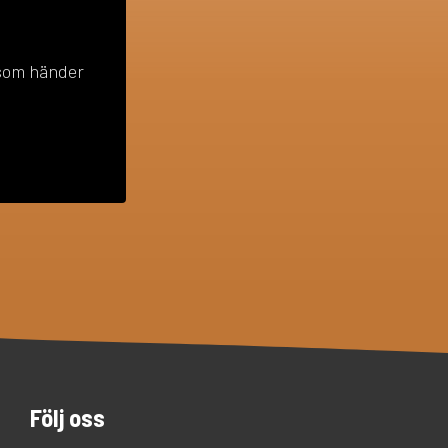
 som händer
Följ oss