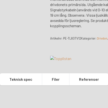
drivdonets primärsida. Utgående kabe
Signalstyrkabeln (används vid 0-10 el
19 cm lång. Observera: Vissa ljuskäl
avsedda för ljusreglering. Se produk
kopplingsscheman.
Artikelnr:
PE-TL60TV12
Kategorier:
Drivdon
Teknisk spec
Filer
Referenser