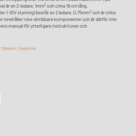
l är en 2-ledare, 1mm² och cirka 19 cm lång.
ler 1-10V styrning) består av 2 ledare, 0,75mm² och är cirka
lor innehåller icke-dimbbara komponenter och är därför inte
tens manual för ytterligare instruktioner och
,
Tillbehör
,
Topplistan