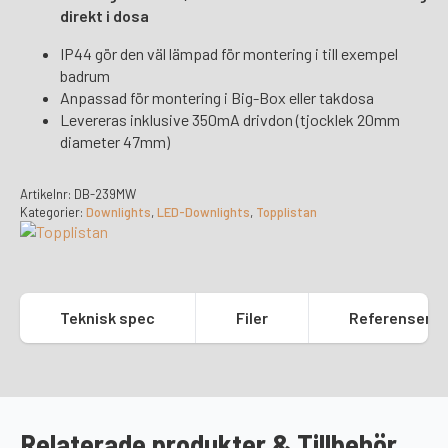
direkt i dosa
IP44 gör den väl lämpad för montering i till exempel
badrum
Anpassad för montering i Big-Box eller takdosa
Levereras inklusive 350mA drivdon (tjocklek 20mm
diameter 47mm)
Artikelnr:
DB-239MW
Kategorier:
Downlights
,
LED-Downlights
,
Topplistan
Teknisk spec
Filer
Referenser
Relaterade produkter & Tillbehör