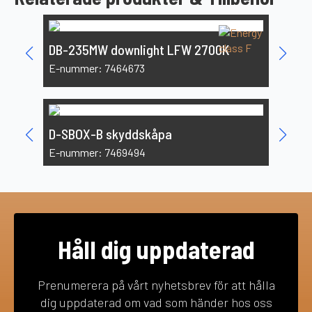
DB-23
DB-235MW downlight LFW 2700K
E-numm
E-nummer: 7464673
Skydd
D-SBOX-B skyddskåpa
E-numm
E-nummer: 7469494
Håll dig uppdaterad
Prenumerera på vårt nyhetsbrev för att hålla
dig uppdaterad om vad som händer hos oss