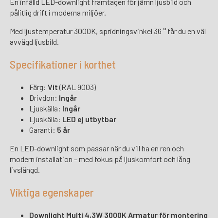
En infälld LED-downlight framtagen för jämn ljusbild och
pålitlig drift i moderna miljöer.
Med ljustemperatur 3000K, spridningsvinkel 36 ° får du en väl
avvägd ljusbild.
Specifikationer i korthet
Färg:
Vit
(RAL 9003)
Drivdon:
Ingår
Ljuskälla:
Ingår
Ljuskälla:
LED ej utbytbar
Garanti:
5 år
En LED-downlight som passar när du vill ha en ren och
modern installation – med fokus på ljuskomfort och lång
livslängd.
Viktiga egenskaper
Downlight Multi 4,3W 3000K Armatur för montering