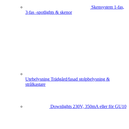
Skensystem
1-fas,
3-fas -spotlights & skenor
Utebelysning
Trädgård/fasad stolpbelysning &
strålkastare
Downlights
230V, 350mA eller för GU10