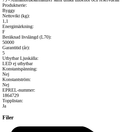
Produktserie:
Byggy
Nettovikt (kg):
1,1
Energimärkning:
F
Beräknad livslängd (L70):
50000
Garantitid (år):
5
Utbytbar Ljuskälla:
LED ej utbytbar
Konstantspänning:
Nej
Konstantström:
Nej
EPREL-nummer:
1864729
Topplistan:
Ja
Filer