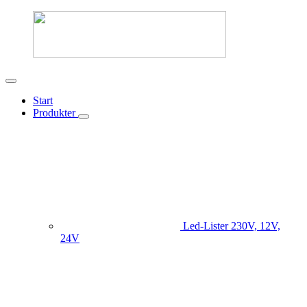
Start
Produkter
Led-Lister
230V, 12V,
24V