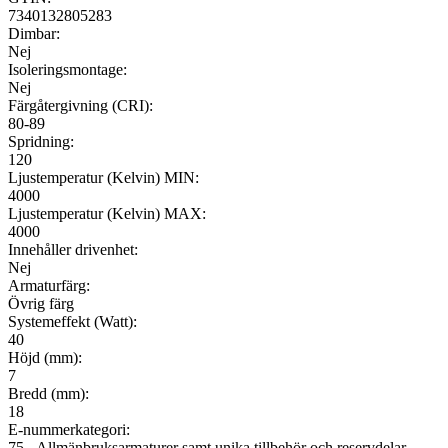
7340132805283
Dimbar:
Nej
Isoleringsmontage:
Nej
Färgåtergivning (CRI):
80-89
Spridning:
120
Ljustemperatur (Kelvin) MIN:
4000
Ljustemperatur (Kelvin) MAX:
4000
Innehåller drivenhet:
Nej
Armaturfärg:
Övrig färg
Systemeffekt (Watt):
40
Höjd (mm):
7
Bredd (mm):
18
E-nummerkategori:
75 - Allmänbruksarmaturer samt unika tillbehör och reservdelar