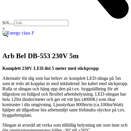
Sök....
×
Arb Bel DB-553 230V 5m
Komplett 230V LED-list 5 meter med stickpropp
Alternativ för dig som har behov av komplett LED-slinga på 5m
som är redo att kopplas in med inkluderad 3m kabel med stickpropp.
Rulla ut slingan och häng upp den på t.ex. byggställning för att
tillgodose en fullgod och flexibel arbetsbelysning. LED-slingan har
hela 120st dioder/meter och ger ett vitt ljus (4000K) som ökar
kontraster i din omgivning. Ljusstyrkan 800lm/m (ca.100lm/Watt)
hjälper att tillgodose bra arbetsmiljö samt förhindra olyckor på t.ex.
byggarbetsplats.
Slingan är avsedd att verka som tillfällig belysning ute som inne och
där omgivningstemperatur håller -30° till +50°C.