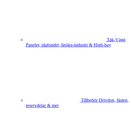
Tak-Vägg
Paneler, plafonder, linjära-industri & High-bay
Tillbehör
Drivdon, fästen,
reservdelar & mer