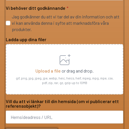
Vi behöver ditt godkännande
*
Jag godkänner du att vi tar del av din information och att
vi kan använda denna i syfte att marknadsföra våra
produkter.
Ladda upp dina filer
Upload a file
or drag and drop.
gif, png, jpg, jpeg, jpe, webp, heic, heics, heif, mpeg, mpg, mpe, csv,
pdf, zip, rar, gz, gzip up to 10MB
Vill du att vi länkar till din hemsida (om vi publicerar ett
referensobjekt)?