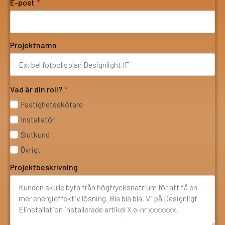
E-post
*
Projektnamn
Vad är din roll?
*
Fastighetsskötare
Installatör
Slutkund
Övrigt
Projektbeskrivning